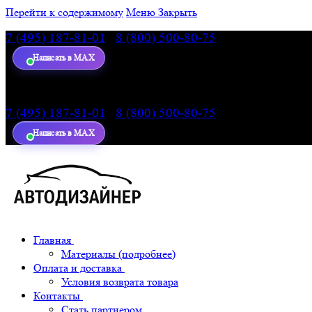
Перейти к содержимому
Меню
Закрыть
7 (495) 187-81-01
|
8 (800) 500-80-75
— звонок по Росс
Написать в MAX
7 (495) 187-81-01
|
8 (800) 500-80-75
— звонок по Росс
Написать в MAX
Главная
Материалы (подробнее)
Оплата и доставка
Условия возврата товара
Контакты
Стать партнером