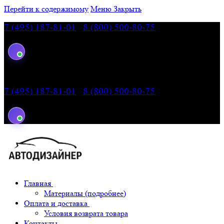
Перейти к содержимому
Меню
Закрыть
7 (495) 187-81-01
|
8 (800) 500-80-75
— звонок по
России бесплатный
7 (495) 187-81-01
|
8 (800) 500-80-75
— звонок по
России бесплатный
Главная
Материалы (подробнее)
Оплата и доставка
Условия возврата товара
Контакты